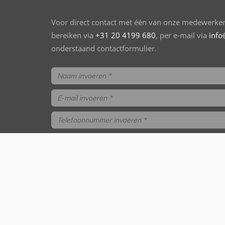
Voor direct contact met één van onze medewerkers
bereiken via
+31 20 4199 680
, per e-mail via
info
onderstaand contactformulier.
trainings- en opleidingsgids aanvragen
Versturen
Onze samenwerkingspartners