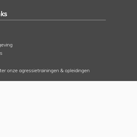
nks
geving
rs
hter onze agressietrainingen & opleidingen
o
erkenningen en registraties
rwaarden