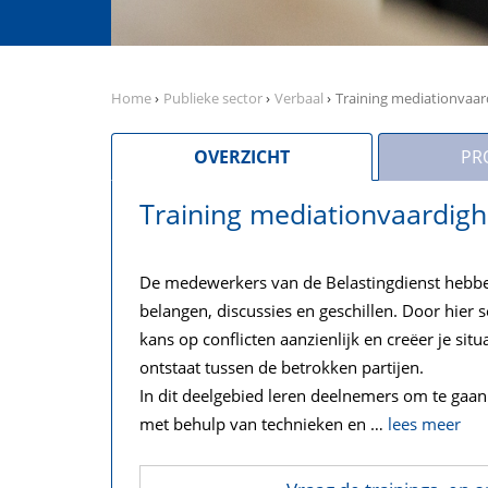
Home
›
Publieke sector
›
Verbaal
›
Training mediationvaa
OVERZICHT
PR
Training mediationvaardig
De medewerkers van de Belastingdienst hebbe
belangen, discussies en geschillen. Door hier 
kans op conflicten aanzienlijk en creëer je sit
ontstaat tussen de betrokken partijen.
In dit deelgebied leren deelnemers om te gaan
met behulp van technieken en
…
lees meer