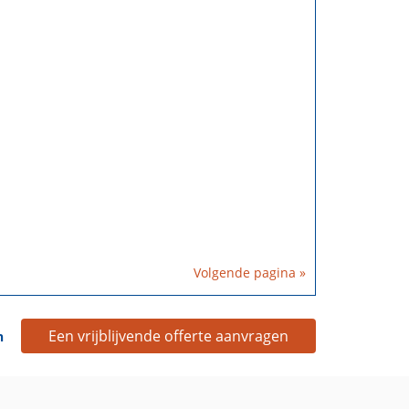
Volgende pagina »
Een vrijblijvende offerte aanvragen
n