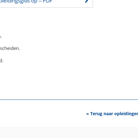
pleidingsgids op
-- PDF
.
scheiden.
d.
« Terug naar opleidinge