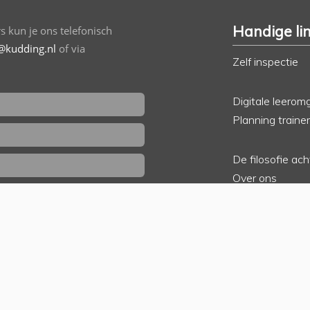
Handige li
 kun je ons telefonisch
@kudding.nl
of via
Zelf inspectie
Digitale leerom
Planning traine
De filosofie ac
Over ons
ik wil gebeld worden
Klantenportfoli
Accreditaties, 
In de media
Contact
Algemene voo