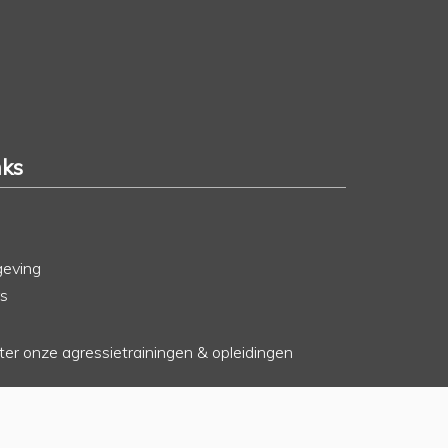
nks
geving
rs
hter onze agressietrainingen & opleidingen
o
erkenningen en registraties