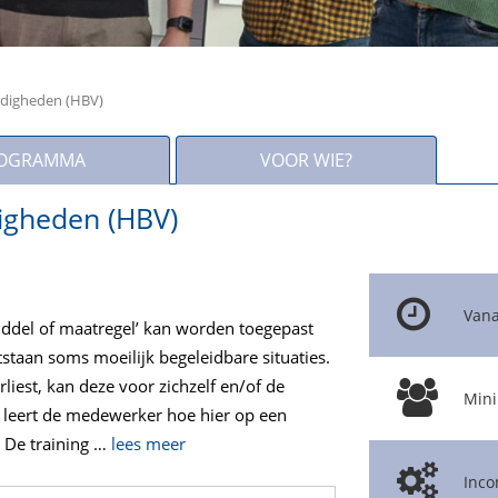
digheden (HBV)
OGRAMMA
VOOR WIE?
igheden (HBV)
Vana
middel of maatregel’ kan worden toegepast
tstaan soms moeilijk begeleidbare situaties.
rliest, kan deze voor zichzelf en/of de
Mini
 leert de medewerker hoe hier op een
 De training
…
lees meer
Inco