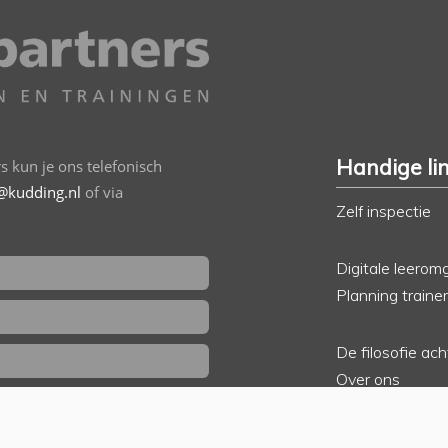
Handige li
 kun je ons telefonisch
@kudding.nl
of via
Zelf inspectie
Digitale leerom
Planning traine
De filosofie ac
Over ons
ik wil gebeld worden
Klantenportfoli
Accreditaties, 