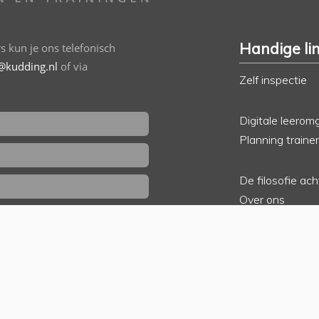
Handige li
 kun je ons telefonisch
@kudding.nl
of via
Zelf inspectie
Digitale leerom
Planning traine
De filosofie ac
Over ons
ik wil gebeld worden
Klantenportfoli
Accreditaties, 
In de media
Contact
Algemene voo