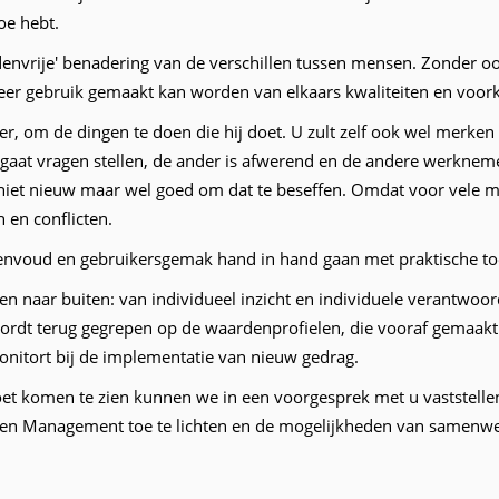
oe hebt.
nvrije' benadering van de verschillen tussen mensen. Zonder oord
eer gebruik gemaakt kan worden van elkaars kwaliteiten en voorke
eer, om de dingen te doen die hij doet. U zult zelf ook wel merke
aat vragen stellen, de ander is afwerend en de andere werknemer z
is niet nieuw maar wel goed om dat te beseffen. Omdat voor vele me
 en conflicten.
nvoud en gebruikersgemak hand in hand gaan met praktische toep
n naar buiten: van individueel inzicht en individuele verantwoo
ordt terug gegrepen op de waardenprofielen, die vooraf gemaakt
onitort bij de implementatie van nieuw gedrag.
t komen te zien kunnen we in een voorgesprek met u vaststellen
n Management toe te lichten en de mogelijkheden van samenwer