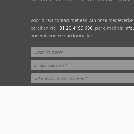
Voor direct contact met één van onze medewerkers
bereiken via
+31 20 4199 680
, per e-mail via
info
onderstaand contactformulier.
trainings- en opleidingsgids aanvragen
Versturen