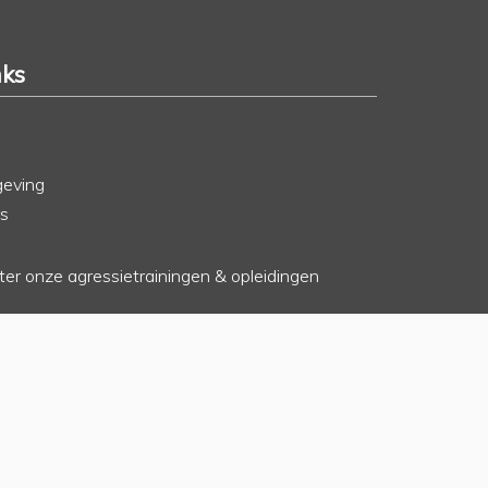
nks
geving
rs
hter onze agressietrainingen & opleidingen
o
erkenningen en registraties
rwaarden