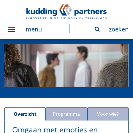
menu
zoeken
Toggle
navigation
Overzicht
Programma
Voor wie?
Omgaan met emoties en