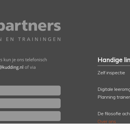
Handige li
 kun je ons telefonisch
@kudding.nl
of via
Zelf inspectie
Digitale leerom
Planning traine
De filosofie ac
Over ons
ik wil gebeld worden
Klantenportfoli