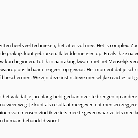
itten heel veel technieken, het zit er vol mee. Het is complex. Zodr
in de praktijk kunt gebruiken. Ik leidde mensen op. En als ik ze na 
euw kon beginnen. Tot ik in aanraking kwam met het Menselijk v
er waarop ons lichaam reageert op gevaar. Het moment dat je sc
ofd beschermen. We zijn deze instinctieve menselijke reacties uit
et vak dat je jarenlang hebt gedaan over te brengen op andere tr
na weer weg. Je kunt als resultaat meegeven dat mensen zeggen: 
inen van mensen vind ik ze iets mee te geven waar ze iets mee ku
en h
umaan behandeld wordt.