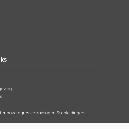
nks
geving
rs
hter onze agressietrainingen & opleidingen
o