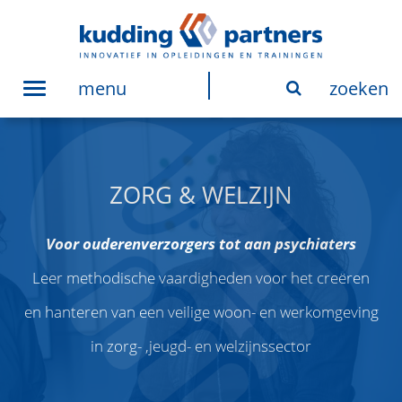
menu
zoeken
Toggle
navigation
ZORG & WELZIJN
Voor ouderenverzorgers tot aan psychiaters
Leer methodische vaardigheden voor het creëren
en hanteren van een veilige woon- en werkomgeving
in zorg- ,jeugd- en welzijnssector