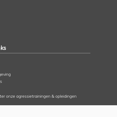
nks
geving
rs
hter onze agressietrainingen & opleidingen
o