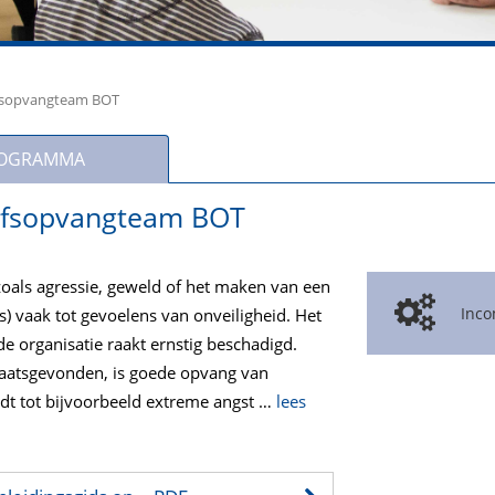
jfsopvangteam BOT
OGRAMMA
ijfsopvangteam BOT
oals agressie, geweld of het maken van een
Inco
s) vaak tot gevoelens van onveiligheid. Het
de organisatie raakt ernstig beschadigd.
aatsgevonden, is goede opvang van
eidt tot bijvoorbeeld extreme angst
…
lees