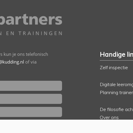
Handige li
 kun je ons telefonisch
@kudding.nl
of via
Zelf inspectie
Digitale leerom
Planning traine
De filosofie ac
Over ons
ik wil gebeld worden
Klantenportfoli