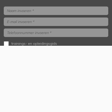
trainings- en opleidingsgids
aanvragen
ik wil gebeld worden
Versturen
Onze samenwerkingspartners