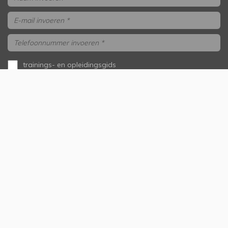
trainings- en opleidingsgids
aanvragen
ik wil gebeld worden
Versturen
Onze samenwerkingspartners
Handige links