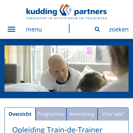
menu
zoeken
Toggle
navigation
Overzicht
Programma
Investering
Voor wie?
Opleiding Train-de-Trainer