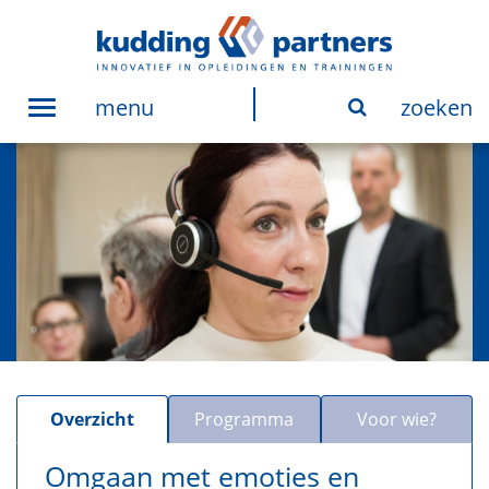
menu
zoeken
Toggle
navigation
Overzicht
Programma
Voor wie?
Omgaan met emoties en