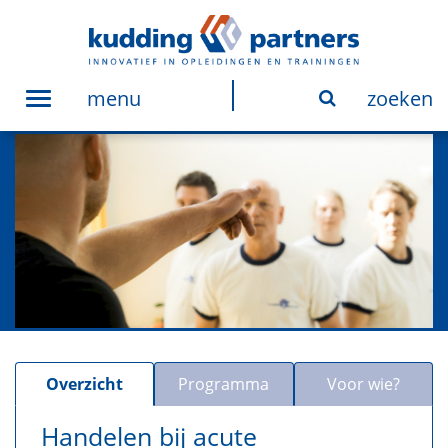
menu
zoeken
Toggle
navigation
Overzicht
Programma
Voor wie?
Handelen bij acute