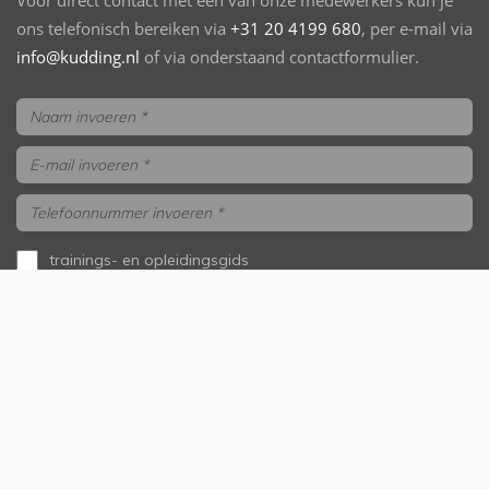
Voor direct contact met één van onze medewerkers kun je
ons telefonisch bereiken via
+31 20 4199 680
, per e-mail via
info@kudding.nl
of via onderstaand contactformulier.
trainings- en opleidingsgids
aanvragen
ik wil gebeld worden
Versturen
Onze samenwerkingspartners