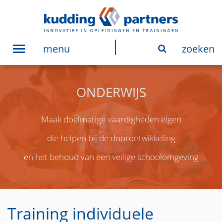
menu
zoeken
Toggle
navigation
ONDERWIJS
Maak doelmatige vaardigheden eigen
die helpen bij de doorontwikkeling
en het behoud van een veilige schoolomgeving
Training individuele