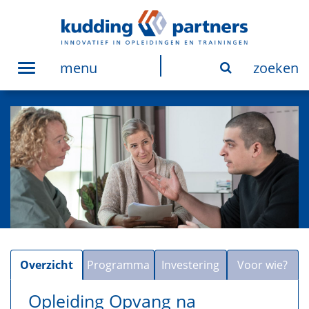
menu
zoeken
Toggle
navigation
Overzicht
Programma
Investering
Voor wie?
Opleiding Opvang na