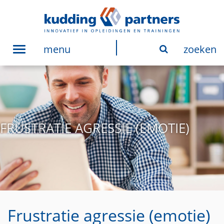
menu
zoeken
Toggle
navigation
FRUSTRATIE AGRESSIE (EMOTIE)
Frustratie agressie (emotie)