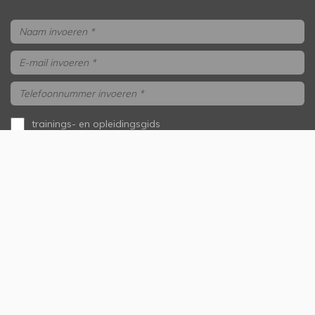
trainings- en opleidingsgids
aanvragen
ik wil gebeld worden
Versturen
Onze samenwerkingspartners