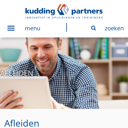
menu
zoeken
Toggle
navigation
AFLEIDEN
Afleiden