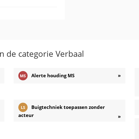
n de categorie
Verbaal
Alerte houding MS
»
MS
Buigtechniek toepassen zonder
LS
acteur
»