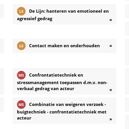
De Lijn: hanteren van emotioneel en
LS
agressief gedrag
»
Contact maken en onderhouden
»
LS
Confrontatietechniek en
MS
stressmanagement toepassen d.m.v. non-
verbaal gedrag van acteur
»
Combinatie van weigeren verzoek -
MS
buigtechniek - confrontatietechniek met
acteur
»