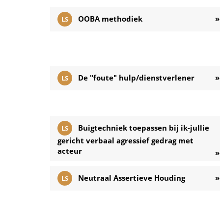
OOBA methodiek
»
LS
De "foute" hulp/dienstverlener
»
LS
Buigtechniek toepassen bij ik-jullie
LS
gericht verbaal agressief gedrag met
acteur
»
Neutraal Assertieve Houding
»
LS