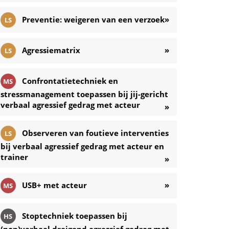
Preventie: weigeren van een verzoek
»
LS
Agressiematrix
»
LS
Confrontatietechniek en
MS
stressmanagement toepassen bij jij-gericht
verbaal agressief gedrag met acteur
»
Observeren van foutieve interventies
LS
bij verbaal agressief gedrag met acteur en
trainer
»
USB+ met acteur
»
MS
Stoptechniek toepassen bij
HS